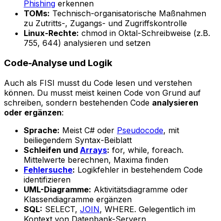
Phishing
erkennen
TOMs:
Technisch-organisatorische Maßnahmen
zu Zutritts-, Zugangs- und Zugriffskontrolle
Linux-Rechte:
chmod in Oktal-Schreibweise (z.B.
755, 644) analysieren und setzen
Code-Analyse und Logik
Auch als FISI musst du Code lesen und verstehen
können. Du musst meist keinen Code von Grund auf
schreiben, sondern bestehenden Code
analysieren
oder ergänzen
:
Sprache:
Meist C# oder
Pseudocode
, mit
beiliegendem Syntax-Beiblatt
Schleifen und
Arrays
:
for, while, foreach.
Mittelwerte berechnen, Maxima finden
Fehlersuche
:
Logikfehler in bestehendem Code
identifizieren
UML-Diagramme:
Aktivitätsdiagramme oder
Klassendiagramme ergänzen
SQL:
SELECT,
JOIN
, WHERE. Gelegentlich im
Kontext von Datenbank-Servern