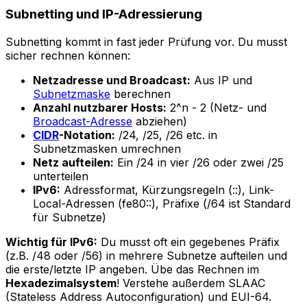
Subnetting und IP-Adressierung
Subnetting kommt in fast jeder Prüfung vor. Du musst
sicher rechnen können:
Netzadresse und Broadcast:
Aus IP und
Subnetzmaske
berechnen
Anzahl nutzbarer Hosts:
2^n - 2 (Netz- und
Broadcast-Adresse
abziehen)
CIDR
-Notation:
/24, /25, /26 etc. in
Subnetzmasken umrechnen
Netz aufteilen:
Ein /24 in vier /26 oder zwei /25
unterteilen
IPv6:
Adressformat, Kürzungsregeln (::), Link-
Local-Adressen (fe80::), Präfixe (/64 ist Standard
für Subnetze)
Wichtig für IPv6:
Du musst oft ein gegebenes Präfix
(z.B. /48 oder /56) in mehrere Subnetze aufteilen und
die erste/letzte IP angeben. Übe das Rechnen im
Hexadezimalsystem
! Verstehe außerdem SLAAC
(Stateless Address Autoconfiguration) und EUI-64.