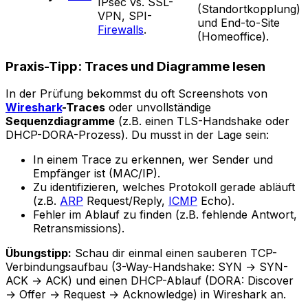
IPsec vs. SSL-
(Standortkopplung)
VPN, SPI-
und End-to-Site
Firewalls
.
(Homeoffice).
Praxis-Tipp: Traces und Diagramme lesen
In der Prüfung bekommst du oft Screenshots von
Wireshark
-Traces
oder unvollständige
Sequenzdiagramme
(z.B. einen TLS-Handshake oder
DHCP-DORA-Prozess). Du musst in der Lage sein:
In einem Trace zu erkennen, wer Sender und
Empfänger ist (MAC/IP).
Zu identifizieren, welches Protokoll gerade abläuft
(z.B.
ARP
Request/Reply,
ICMP
Echo).
Fehler im Ablauf zu finden (z.B. fehlende Antwort,
Retransmissions).
Übungstipp:
Schau dir einmal einen sauberen TCP-
Verbindungsaufbau (3-Way-Handshake: SYN → SYN-
ACK → ACK) und einen DHCP-Ablauf (DORA: Discover
→ Offer → Request → Acknowledge) in Wireshark an.