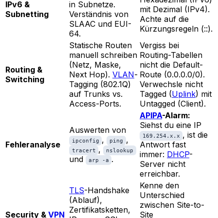
IPv6 &
in Subnetze.
mit Dezimal (IPv4).
Subnetting
Verständnis von
Achte auf die
SLAAC und EUI-
Kürzungsregeln (::).
64.
Statische Routen
Vergiss bei
manuell schreiben
Routing-Tabellen
(Netz, Maske,
nicht die Default-
Routing &
Next Hop).
VLAN
-
Route (0.0.0.0/0).
Switching
Tagging (802.1Q)
Verwechsle nicht
auf Trunks vs.
Tagged (
Uplink
) mit
Access-Ports.
Untagged (Client).
APIPA
-Alarm:
Siehst du eine IP
Auswerten von
, ist die
169.254.x.x
,
,
ipconfig
ping
Fehleranalyse
Antwort fast
,
tracert
nslookup
immer:
DHCP
-
und
.
arp -a
Server nicht
erreichbar.
Kenne den
TLS
-Handshake
Unterschied
(Ablauf),
zwischen Site-to-
Zertifikatsketten,
Security &
VPN
Site