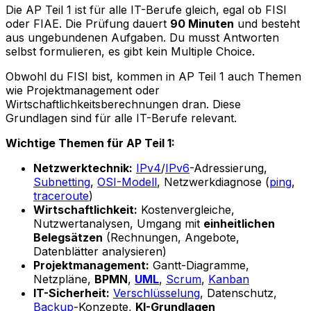
Die AP Teil 1 ist für alle IT-Berufe gleich, egal ob FISI
oder FIAE. Die Prüfung dauert
90 Minuten
und besteht
aus ungebundenen Aufgaben. Du musst Antworten
selbst formulieren, es gibt kein Multiple Choice.
Obwohl du FISI bist, kommen in AP Teil 1 auch Themen
wie Projektmanagement oder
Wirtschaftlichkeitsberechnungen dran. Diese
Grundlagen sind für alle IT-Berufe relevant.
Wichtige Themen für AP Teil 1:
Netzwerktechnik:
IPv4
/
IPv6
-Adressierung,
Subnetting
,
OSI-Modell
, Netzwerkdiagnose (
ping
,
traceroute
)
Wirtschaftlichkeit:
Kostenvergleiche,
Nutzwertanalysen, Umgang mit
einheitlichen
Belegsätzen
(Rechnungen, Angebote,
Datenblätter analysieren)
Projektmanagement:
Gantt-Diagramme,
Netzpläne,
BPMN
,
UML
,
Scrum
,
Kanban
IT-Sicherheit:
Verschlüsselung
, Datenschutz,
Backup
-Konzepte,
KI-Grundlagen