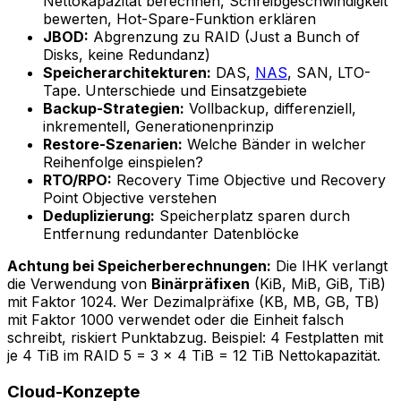
Nettokapazität berechnen, Schreibgeschwindigkeit
bewerten, Hot-Spare-Funktion erklären
JBOD:
Abgrenzung zu RAID (Just a Bunch of
Disks, keine Redundanz)
Speicherarchitekturen:
DAS,
NAS
, SAN, LTO-
Tape. Unterschiede und Einsatzgebiete
Backup-Strategien:
Vollbackup, differenziell,
inkrementell, Generationenprinzip
Restore-Szenarien:
Welche Bänder in welcher
Reihenfolge einspielen?
RTO/RPO:
Recovery Time Objective und Recovery
Point Objective verstehen
Deduplizierung:
Speicherplatz sparen durch
Entfernung redundanter Datenblöcke
Achtung bei Speicherberechnungen:
Die IHK verlangt
die Verwendung von
Binärpräfixen
(KiB, MiB, GiB, TiB)
mit Faktor 1024. Wer Dezimalpräfixe (KB, MB, GB, TB)
mit Faktor 1000 verwendet oder die Einheit falsch
schreibt, riskiert Punktabzug. Beispiel: 4 Festplatten mit
je 4 TiB im RAID 5 = 3 × 4 TiB = 12 TiB Nettokapazität.
Cloud-Konzepte