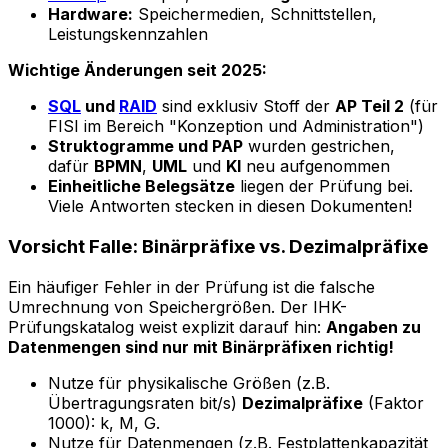
Hardware:
Speichermedien, Schnittstellen,
Leistungskennzahlen
Wichtige Änderungen seit 2025:
SQL
und
RAID
sind exklusiv Stoff der
AP Teil 2
(für
FISI im Bereich "Konzeption und Administration")
Struktogramme und PAP
wurden gestrichen,
dafür
BPMN
,
UML
und
KI
neu aufgenommen
Einheitliche Belegsätze
liegen der Prüfung bei.
Viele Antworten stecken in diesen Dokumenten!
Vorsicht Falle: Binärpräfixe vs. Dezimalpräfixe
Ein häufiger Fehler in der Prüfung ist die falsche
Umrechnung von Speichergrößen. Der IHK-
Prüfungskatalog weist explizit darauf hin:
Angaben zu
Datenmengen sind nur mit Binärpräfixen richtig!
Nutze für physikalische Größen (z.B.
Übertragungsraten bit/s)
Dezimalpräfixe
(Faktor
1000): k, M, G.
Nutze für Datenmengen (z.B. Festplattenkapazität