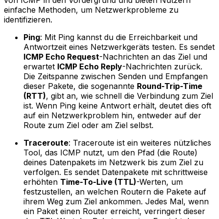
von ICMP in den Vordergrund und bieten Nutzern
einfache Methoden, um Netzwerkprobleme zu
identifizieren.
Ping
: Mit Ping kannst du die Erreichbarkeit und
Antwortzeit eines Netzwerkgeräts testen. Es sendet
ICMP Echo Request
-Nachrichten an das Ziel und
erwartet
ICMP Echo Reply
-Nachrichten zurück.
Die Zeitspanne zwischen Senden und Empfangen
dieser Pakete, die sogenannte
Round-Trip-Time
(RTT)
, gibt an, wie schnell die Verbindung zum Ziel
ist. Wenn Ping keine Antwort erhält, deutet dies oft
auf ein Netzwerkproblem hin, entweder auf der
Route zum Ziel oder am Ziel selbst.
Traceroute
: Traceroute ist ein weiteres nützliches
Tool, das ICMP nutzt, um den Pfad (die Route)
deines Datenpakets im Netzwerk bis zum Ziel zu
verfolgen. Es sendet Datenpakete mit schrittweise
erhöhten
Time-To-Live (TTL)
-Werten, um
festzustellen, an welchen Routern die Pakete auf
ihrem Weg zum Ziel ankommen. Jedes Mal, wenn
ein Paket einen Router erreicht, verringert dieser