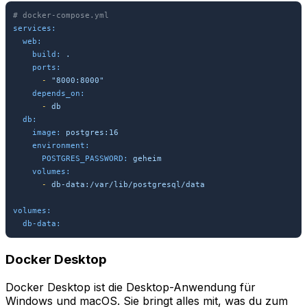
# docker-compose.yml
services:
web:
build:
.
ports:
-
"8000:8000"
depends_on:
-
db
db:
image:
postgres:16
environment:
POSTGRES_PASSWORD:
geheim
volumes:
-
db-data:/var/lib/postgresql/data
volumes:
db-data:
Docker Desktop
Docker Desktop ist die Desktop-Anwendung für
Windows und macOS. Sie bringt alles mit, was du zum