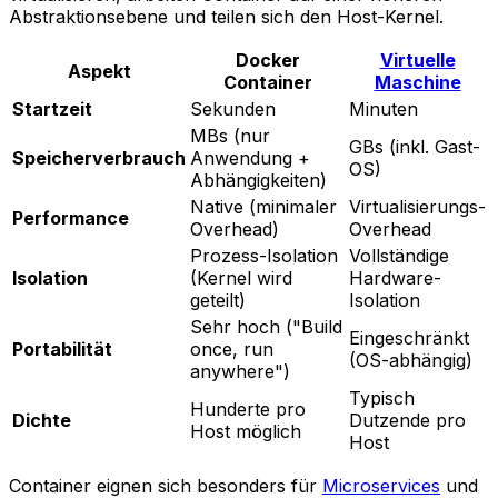
Abstraktionsebene und teilen sich den Host-Kernel.
Docker
Virtuelle
Aspekt
Container
Maschine
Startzeit
Sekunden
Minuten
MBs (nur
GBs (inkl. Gast-
Speicherverbrauch
Anwendung +
OS)
Abhängigkeiten)
Native (minimaler
Virtualisierungs-
Performance
Overhead)
Overhead
Prozess-Isolation
Vollständige
Isolation
(Kernel wird
Hardware-
geteilt)
Isolation
Sehr hoch ("Build
Eingeschränkt
Portabilität
once, run
(OS-abhängig)
anywhere")
Typisch
Hunderte pro
Dichte
Dutzende pro
Host möglich
Host
Container eignen sich besonders für
Microservices
und