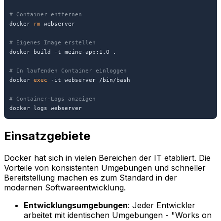
# Container entfernen
docker 
rm
 webserver

# Eigenes Image erstellen
docker build -t meine-app:1.0 .

# In laufenden Container einloggen
docker 
exec
 -it webserver /bin/bash

# Container-Logs anzeigen
docker logs webserver
Einsatzgebiete
Docker hat sich in vielen Bereichen der IT etabliert. Die
Vorteile von konsistenten Umgebungen und schneller
Bereitstellung machen es zum Standard in der
modernen Softwareentwicklung.
Entwicklungsumgebungen
: Jeder Entwickler
arbeitet mit identischen Umgebungen - "Works on