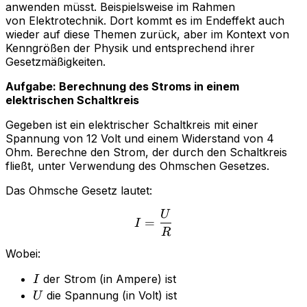
anwenden müsst. Beispielsweise im Rahmen
von Elektrotechnik. Dort kommt es im Endeffekt auch
wieder auf diese Themen zurück, aber im Kontext von
Kenngrößen der Physik und entsprechend ihrer
Gesetzmäßigkeiten.
Aufgabe: Berechnung des Stroms in einem
elektrischen Schaltkreis
Gegeben ist ein elektrischer Schaltkreis mit einer
Spannung von 12 Volt und einem Widerstand von 4
Ohm. Berechne den Strom, der durch den Schaltkreis
fließt, unter Verwendung des Ohmschen Gesetzes.
Das Ohmsche Gesetz lautet:
U
I = \frac{U}{R}
=
I
R
Wobei:
I
der Strom (in Ampere) ist
I
U
die Spannung (in Volt) ist
U