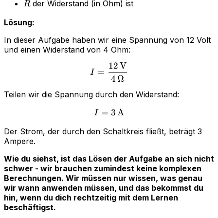
R
der Widerstand (in Ohm) ist
R
Lösung:
In dieser Aufgabe haben wir eine Spannung von 12 Volt
und einen Widerstand von 4 Ohm:
12
V
I = \frac{12 \, \mathrm{
=
I
4
Ω
Teilen wir die Spannung durch den Widerstand:
=
I = 3 \, \mathrm{A}
3
A
I
Der Strom, der durch den Schaltkreis fließt, beträgt 3
Ampere.
Wie du siehst, ist das Lösen der Aufgabe an sich nicht
schwer - wir brauchen zumindest keine komplexen
Berechnungen. Wir müssen nur wissen, was genau
wir wann anwenden müssen, und das bekommst du
hin, wenn du dich rechtzeitig mit dem Lernen
beschäftigst.