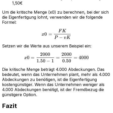
1,50€
Um die kritische Menge (x0) zu berechnen, bei der sich
die Eigenfertigung lohnt, verwenden wir die folgende
Formel:
F
K
x0 = \frac{FK}{P - vK}
0
=
x
−
P
v
K
Setzen wir die Werte aus unserem Beispiel ein:
2000
2000
x0 = \frac{2000}{1.50 - 1
0
=
=
=
4000
x
1.50
−
1
0.50
Die kritische Menge beträgt 4.000 Abdeckungen. Das
bedeutet, wenn das Unternehmen plant, mehr als 4.000
Abdeckungen zu benötigen, ist die Eigenfertigung
kostengünstiger. Wenn das Unternehmen weniger als
4.000 Abdeckungen benötigt, ist der Fremdbezug die
günstigere Option.
Fazit